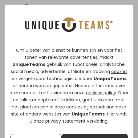
Max Meijer
Om u beter van dienst te kunnen zijn en voor het
Ik ben Max en heb meer dan 10 jaar ervaring
tonen van relevante advertenties, maakt
UniqueTeams
gebruik van functionele, analytische,
in de fitnessbranche. Vanuit mijn grote
social media, advertentie, affiliate en tracking
cookies
passie voor sport en gezondheid ben ik
en vergelijkbare technologie, die door
UniqueTeams
uiteindelijk gaan ondernemen binnen deze
of derden worden geplaatst. Nadere informatie over
sector. In de afgelopen jaren heb ik
deze cookies kunt u vinden in onze
cookies policy
. Door
op "alles accepteren" te klikken, gaat u akkoord met
trainingen verzorgd en strategisch
het plaatsen van al deze cookies bij bezoek aan deze
meegedacht binnen een sportorganisatie.
site of andere websites van
UniqueTeams
. Hier vindt
u onze
privacy statement
verklaring.
Mijn kracht ligt in het professioneel coachen